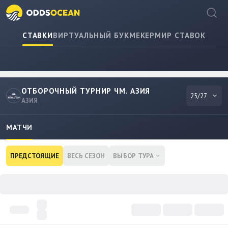
СТАВКИ
ВИРТУАЛЬНЫЙ БУКМЕКЕР
МИР СТАВОК
ОТБОРОЧНЫЙ ТУРНИР ЧМ. АЗИЯ
25/27
АЗИЯ
МАТЧИ
ПРЕДСТОЯЩИЕ
ВЕСЬ СЕЗОН
ВЫБОР ТУРА