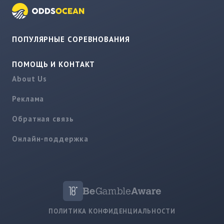
ПОПУЛЯРНЫЕ СОРЕВНОВАНИЯ
ПОМОЩЬ И КОНТАКТ
About Us
Реклама
Обратная связь
Онлайн-поддержка
ПОЛИТИКА КОНФИДЕНЦИАЛЬНОСТИ