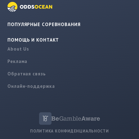
ПОПУЛЯРНЫЕ СОРЕВНОВАНИЯ
ПОМОЩЬ И КОНТАКТ
About Us
Реклама
Обратная связь
Онлайн-поддержка
ПОЛИТИКА КОНФИДЕНЦИАЛЬНОСТИ