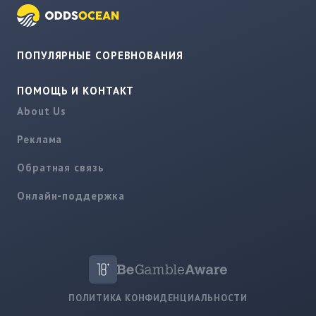
ПОПУЛЯРНЫЕ СОРЕВНОВАНИЯ
ПОМОЩЬ И КОНТАКТ
About Us
Реклама
Обратная связь
Онлайн-поддержка
ПОЛИТИКА КОНФИДЕНЦИАЛЬНОСТИ