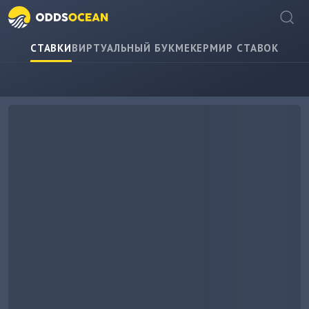
СТАВКИ
ВИРТУАЛЬНЫЙ БУКМЕКЕР
МИР СТАВОК