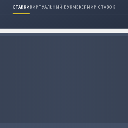
СТАВКИ
ВИРТУАЛЬНЫЙ БУКМЕКЕР
МИР СТАВОК