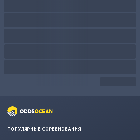
ПОПУЛЯРНЫЕ СОРЕВНОВАНИЯ