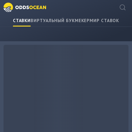
СТАВКИ
ВИРТУАЛЬНЫЙ БУКМЕКЕР
МИР СТАВОК