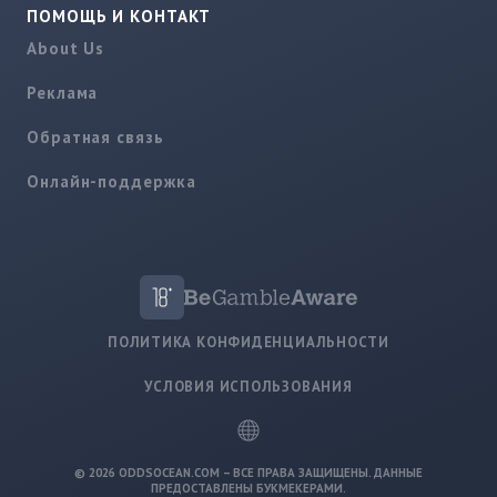
ПОМОЩЬ И КОНТАКТ
About Us
Реклама
Обратная связь
Онлайн-поддержка
ПОЛИТИКА КОНФИДЕНЦИАЛЬНОСТИ
УСЛОВИЯ ИСПОЛЬЗОВАНИЯ
©
2026
ODDSOCEAN.COM
–
ВСЕ ПРАВА ЗАЩИЩЕНЫ. ДАННЫЕ
ПРЕДОСТАВЛЕНЫ БУКМЕКЕРАМИ.