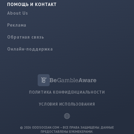
ПОМОЩЬ И КОНТАКТ
About Us
Реклама
Обратная связь
Онлайн-поддержка
ПОЛИТИКА КОНФИДЕНЦИАЛЬНОСТИ
УСЛОВИЯ ИСПОЛЬЗОВАНИЯ
©
2026
ODDSOCEAN.COM
–
ВСЕ ПРАВА ЗАЩИЩЕНЫ. ДАННЫЕ
ПРЕДОСТАВЛЕНЫ БУКМЕКЕРАМИ.