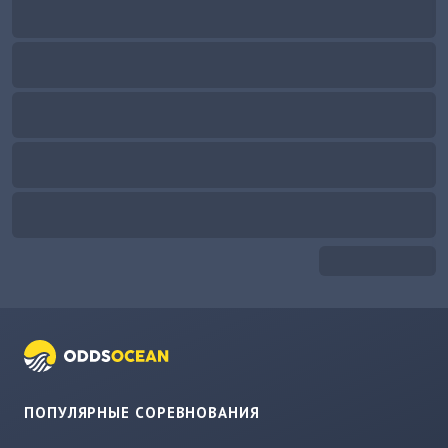
ПОПУЛЯРНЫЕ СОРЕВНОВАНИЯ