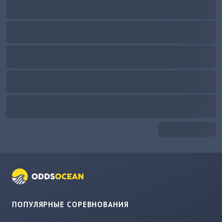
ПОПУЛЯРНЫЕ СОРЕВНОВАНИЯ