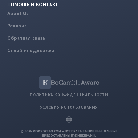
ПОМОЩЬ И КОНТАКТ
About Us
Реклама
Обратная связь
Онлайн-поддержка
ПОЛИТИКА КОНФИДЕНЦИАЛЬНОСТИ
УСЛОВИЯ ИСПОЛЬЗОВАНИЯ
©
2026
ODDSOCEAN.COM
–
ВСЕ ПРАВА ЗАЩИЩЕНЫ. ДАННЫЕ
ПРЕДОСТАВЛЕНЫ БУКМЕКЕРАМИ.