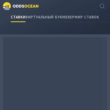
СТАВКИ
ВИРТУАЛЬНЫЙ БУКМЕКЕР
МИР СТАВОК