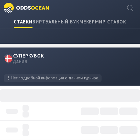
СТАВКИ
ВИРТУАЛЬНЫЙ БУКМЕКЕР
МИР СТАВОК
СУПЕРКУБОК
ДАНИЯ
Нет подробной информации о данном турнире.