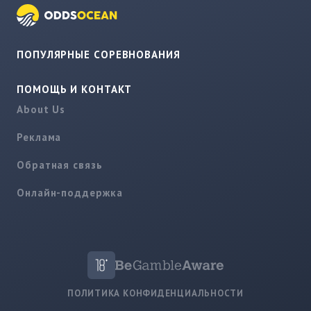
ПОПУЛЯРНЫЕ СОРЕВНОВАНИЯ
ПОМОЩЬ И КОНТАКТ
About Us
Реклама
Обратная связь
Онлайн-поддержка
ПОЛИТИКА КОНФИДЕНЦИАЛЬНОСТИ