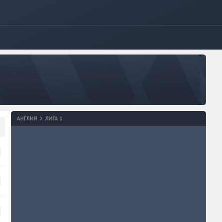
АНГЛИЯ
ЛИГА 1