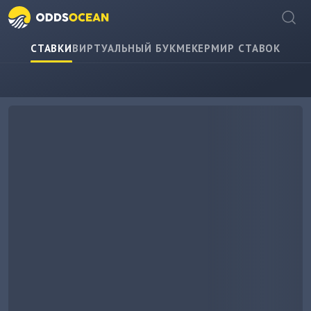
СТАВКИ
ВИРТУАЛЬНЫЙ БУКМЕКЕР
МИР СТАВОК