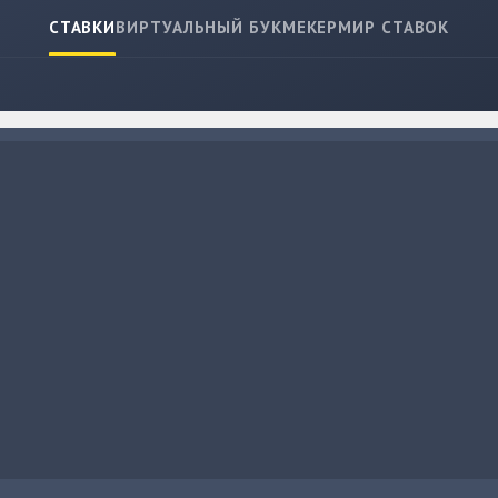
СТАВКИ
ВИРТУАЛЬНЫЙ БУКМЕКЕР
МИР СТАВОК