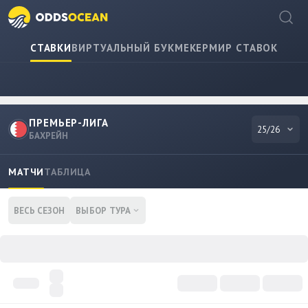
СТАВКИ
ВИРТУАЛЬНЫЙ БУКМЕКЕР
МИР СТАВОК
ПРЕМЬЕР-ЛИГА
25/26
БАХРЕЙН
МАТЧИ
ТАБЛИЦА
ВЕСЬ СЕЗОН
ВЫБОР ТУРА