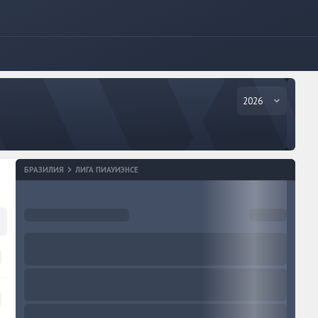
2026
БРАЗИЛИЯ
ЛИГА ПИАУИЭНСЕ