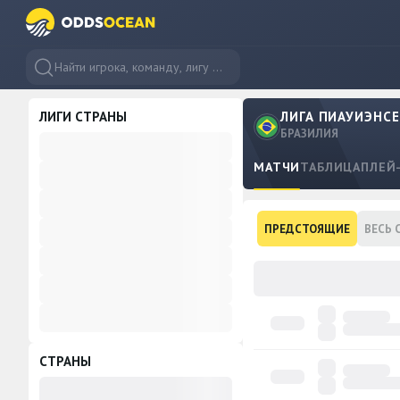
ЛИГИ СТРАНЫ
ЛИГА ПИАУИЭНСЕ
БРАЗИЛИЯ
МАТЧИ
ТАБЛИЦА
ПЛЕЙ
ПРЕДСТОЯЩИЕ
ВЕСЬ 
СТРАНЫ