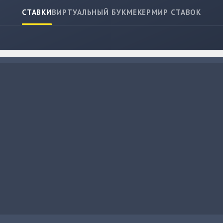
СТАВКИ
ВИРТУАЛЬНЫЙ БУКМЕКЕР
МИР СТАВОК