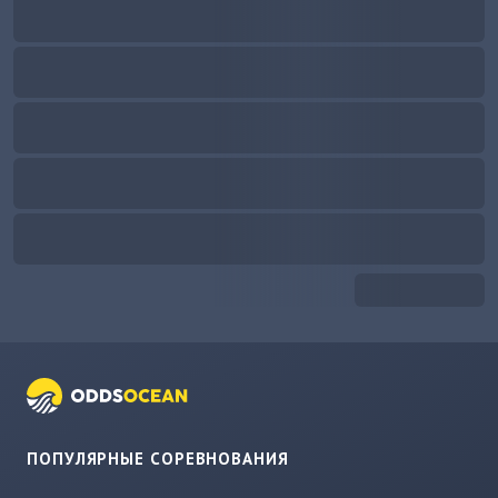
ПОПУЛЯРНЫЕ СОРЕВНОВАНИЯ