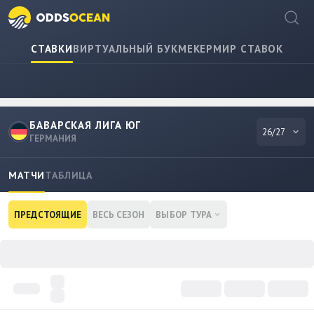
СТАВКИ
ВИРТУАЛЬНЫЙ БУКМЕКЕР
МИР СТАВОК
БАВАРСКАЯ ЛИГА ЮГ
26/27
ГЕРМАНИЯ
МАТЧИ
ТАБЛИЦА
ПРЕДСТОЯЩИЕ
ВЕСЬ СЕЗОН
ВЫБОР ТУРА