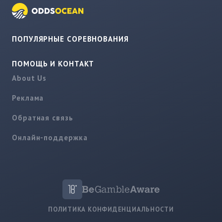
ПОПУЛЯРНЫЕ СОРЕВНОВАНИЯ
ПОМОЩЬ И КОНТАКТ
About Us
Реклама
Обратная связь
Онлайн-поддержка
ПОЛИТИКА КОНФИДЕНЦИАЛЬНОСТИ