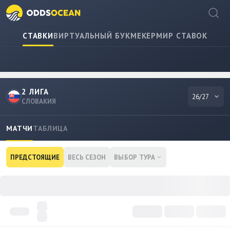
СТАВКИ
ВИРТУАЛЬНЫЙ БУКМЕКЕР
МИР СТАВОК
2 ЛИГА
26/27
СЛОВАКИЯ
МАТЧИ
ТАБЛИЦА
ПРЕДСТОЯЩИЕ
ВЕСЬ СЕЗОН
ВЫБОР ТУРА