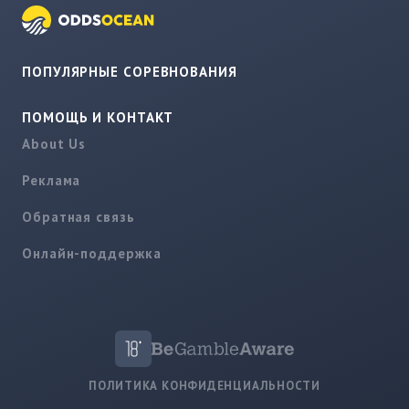
ПОПУЛЯРНЫЕ СОРЕВНОВАНИЯ
ПОМОЩЬ И КОНТАКТ
About Us
Реклама
Обратная связь
Онлайн-поддержка
ПОЛИТИКА КОНФИДЕНЦИАЛЬНОСТИ