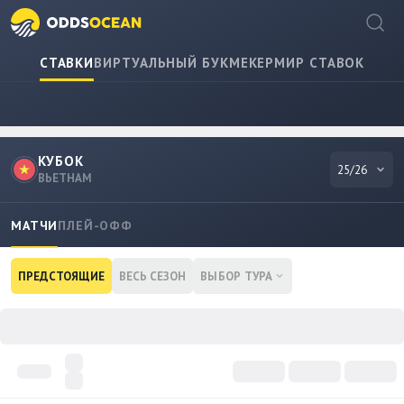
СТАВКИ
ВИРТУАЛЬНЫЙ БУКМЕКЕР
МИР СТАВОК
КУБОК
25/26
ВЬЕТНАМ
МАТЧИ
ПЛЕЙ-ОФФ
ПРЕДСТОЯЩИЕ
ВЕСЬ СЕЗОН
ВЫБОР ТУРА