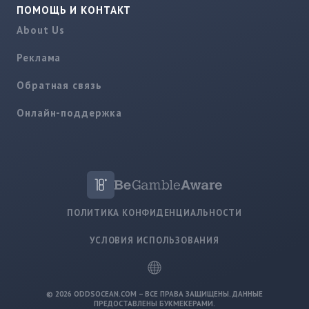
ПОМОЩЬ И КОНТАКТ
About Us
Реклама
Обратная связь
Онлайн-поддержка
ПОЛИТИКА КОНФИДЕНЦИАЛЬНОСТИ
УСЛОВИЯ ИСПОЛЬЗОВАНИЯ
©
2026
ODDSOCEAN.COM
–
ВСЕ ПРАВА ЗАЩИЩЕНЫ. ДАННЫЕ
ПРЕДОСТАВЛЕНЫ БУКМЕКЕРАМИ.